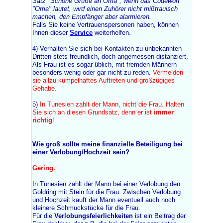
Satz "Schöne Grüße an Oma", wenn das Codewort
"Oma" lautet, wird einen Zuhörer nicht mißtrauisch
machen, den Empfänger aber alarmieren.
Falls Sie keine Vertrauenspersonen haben, können
Ihnen dieser
Service
weiterhelfen.
4) Verhalten Sie sich bei Kontakten zu unbekannten
Dritten stets freundlich, doch angemessen distanziert.
Als Frau ist es sogar üblich, mit fremden Männern
besonders wenig oder gar nicht zu reden.
Vermeiden
sie allzu kumpelhaftes Auftreten und großzügiges
Gehabe.
5)
In Tunesien zahlt der Mann, nicht die Frau. Halten
Sie sich an diesen Grundsatz, denn er ist
immer
richtig
!
Wie groß sollte meine finanzielle Beteiligung bei
einer Verlobung/Hochzeit sein?
Gering.
In Tunesien zahlt der Mann bei einer Verlobung den
Goldring mit Stein für die Frau. Zwischen Verlobung
und Hochzeit kauft der Mann eventuell auch noch
kleinere Schmuckstücke für die Frau.
Für die
Verlobungsfeierlichkeiten
ist ein Beitrag der