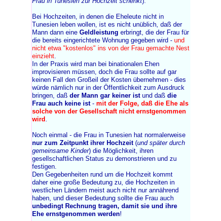
Frau in Tunesien zur Hochzeit schenkt
).
Bei Hochzeiten, in denen die Eheleute nicht in
Tunesien leben wollen, ist es nicht unüblich, daß der
Mann dann eine
Geldleistung
erbringt, die der Frau für
die bereits eingerichtete Wohnung gegeben wird -
und
nicht etwa "kostenlos" ins von der Frau gemachte Nest
einzieht
.
In der Praxis wird man bei binationalen Ehen
improvisieren müssen, doch die Frau sollte auf gar
keinen Fall den Großeil der Kosten übernehmen - dies
würde nämlich nur in der Öffentlichkeit zum Ausdruck
bringen, daß
der Mann gar keiner ist
und daß
die
Frau auch keine ist
-
mit der Folge, daß die Ehe als
solche von der Gesellschaft nicht ernstgenommen
wird
.
Noch einmal - die Frau in Tunesien hat normalerweise
nur zum Zeitpunkt ihrer Hochzeit
(
und später durch
gemeinsame Kinder
) die Möglichkeit, ihren
gesellschaftlichen Status zu demonstrieren und zu
festigen.
Den Gegebenheiten rund um die Hochzeit kommt
daher eine große Bedeutung zu, die Hochzeiten in
westlichen Ländern meist auch nicht nur annährend
haben, und dieser Bedeutung sollte die Frau auch
unbedingt Rechnung tragen, damit sie und ihre
Ehe ernstgenommen werden
!