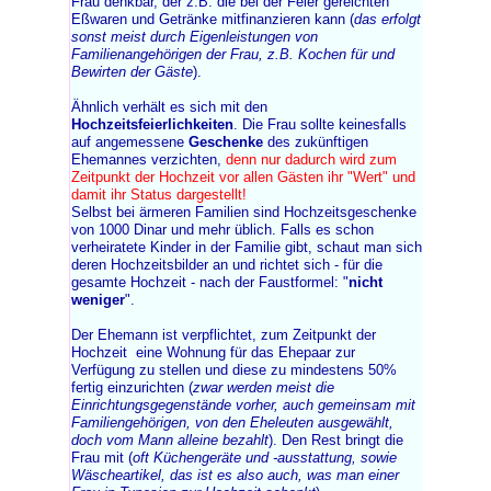
Frau denkbar, der z.B. die bei der Feier gereichten
Eßwaren und Getränke mitfinanzieren kann (
das erfolgt
sonst meist durch Eigenleistungen von
Familienangehörigen der Frau, z.B. Kochen für und
Bewirten der Gäste
).
Ähnlich verhält es sich mit den
Hochzeitsfeierlichkeiten
. Die Frau sollte keinesfalls
auf angemessene
Geschenke
des zukünftigen
Ehemannes verzichten,
denn nur dadurch wird zum
Zeitpunkt der Hochzeit vor allen Gästen ihr "Wert" und
damit ihr Status dargestellt!
Selbst bei ärmeren Familien sind Hochzeitsgeschenke
von 1000 Dinar und mehr üblich. Falls es schon
verheiratete Kinder in der Familie gibt, schaut man sich
deren Hochzeitsbilder an und richtet sich - für die
gesamte Hochzeit - nach der Faustformel: "
nicht
weniger
".
Der Ehemann ist verpflichtet, zum Zeitpunkt der
Hochzeit eine Wohnung für das Ehepaar zur
Verfügung zu stellen und diese zu mindestens 50%
fertig einzurichten (
zwar werden meist die
Einrichtungsgegenstände vorher, auch gemeinsam mit
Familiengehörigen, von den Eheleuten ausgewählt,
doch vom Mann alleine bezahlt
). Den Rest bringt die
Frau mit (
oft Küchengeräte und -ausstattung, sowie
Wäscheartikel, das ist es also auch, was man einer