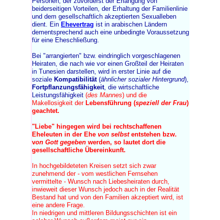
Personen, der zuvorderst der Erlangung von
beiderseitigen Vorteilen, der Erhaltung der Familienlinie
und dem gesellschaftlich akzeptierten Sexualleben
dient. Ein
Ehevertrag
ist in arabischen Ländern
dementsprechend auch eine unbedingte Voraussetzung
für eine Eheschließung.
Bei "arrangierten" bzw. eindringlich vorgeschlagenen
Heiraten, die nach wie vor einen Großteil der Heiraten
in Tunesien darstellen, wird in erster Linie auf die
soziale
Kompatibilität
(
ähnlicher sozialer Hintergrund
),
Fortpflanzungsfähigkeit
, die wirtschaftliche
Leistungsfähigkeit
(
des Mannes
) und die
Makellosigkeit der
Lebensführung (
speziell der Frau
)
geachtet.
"
Liebe
" hingegen wird bei rechtschaffenen
Eheleuten in der Ehe
von selbst
entstehen bzw.
v
on Gott gegeben
werden, so lautet dort die
gesellschaftliche Übereinkunft.
In hochgebildeteten Kreisen setzt sich zwar
zunehmend der - vom westlichen Fernsehen
vermittelte - Wunsch nach Liebesheiraten durch,
inwieweit dieser Wunsch jedoch auch in der Realität
Bestand hat und von den Familien akzeptiert wird, ist
eine andere Frage.
In niedrigen und mittleren Bildungsschichten ist ein