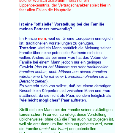
solcher Wunsch außerdem meist nur ein
Lippenbekenntnis, der Vertragscharakter spielt hier in
fast allen Fällen die Hauptrolle.
Ist eine "offizielle" Vorstellung bei der Familie
meines Partners notwendig?
Im Prinzip
nein
, weil es für eine Europäerin unmöglich
ist, traditionellen Vorstellungen zu genügen.
Trotzdem
wird ein Mann natürlich die Meinung seiner
Familie über seine potentielle Partnerin einholen
wollen. Anders als bei einer Frau hat das Votum der
Familie bei einem Mann jedoch nur ein geringes
Gewicht (
das ist bei Männern aus sehr traditionellen
Familien anders, doch Männer aus diesen Familien
würden eine Ehe mit einer Europäerin ohnehin nie in
Betracht ziehen
).
Es versteht sich von selbst, daß bei einem derartigen
Besuch kein Körperkontakt zwischen Mann und Frau
stattfindet, da sie nicht als Paar, sondern lediglich als
"vielleicht mögliches" Paar
auftreten.
Stellt sich ein Mann bei der Familie seiner zukünftigen
tunesischen Frau
vor, so erfolgt diese Vorstellung
üblicherweise, ohne daß die Frau auch nur zugegen ist,
weil sie erst dann um ihre Meinung gebeten wird, wenn
die Familie (
meist der Vater
) den potentiellen