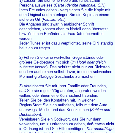
1) Lassen Sie sich eine Kopie des tunesischen
Personalausweises (
Carte Identite Nationale, CIN
)
Ihres Freundes geben - vergleichen Sie die Kopie mit
dem Original und hinterlegen Sie die Kopie an einem
sicheren Ort (
Familie, etc.
).
Die Angaben sind zwar in arabischer Schrift
geschrieben, können aber im Notfall dann übersetzt
bzw. örtlichen Behörden als Fax/Datei übermittelt
werden.
Jeder Tunesier ist dazu verpflichtet, seine CIN ständig
bei sich zu tragen
2) Führen Sie keine wertvollen Gegenstände oder
größere Geldbeträge mit sich (
im Hotel oder gleich
zuhause lassen
). Das schützt nicht nur vor Diebstahl
sondern auch einen selbst davor, in einem schwachen
Moment großzügige Geschenke zu machen.
3) Vereinbaren Sie mit Ihrer Familie oder Freunden,
daß Sie sie regelmäßig anrufen, angerufen werden
wollen, oder ihnen eine Kurznachricht senden.
Teilen Sie bei den Kontakten mit, in welcher
Region/Stadt Sie sich aufhalten, falls mit dem Auto
unterwegs: Modell und das Kennzeichen (
Zahlen und
Buchstaben
).
Vereinbaren Sie ein Codewort, das Sie nur dann
verwenden, um zu erkennen zu geben, daß etwas nicht
in Ordnung ist und Sie Hilfe benötigen.
Der unauffällige