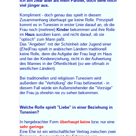
Ich bin zwar älter als mein Partner, doch sehe noch
viel jünger aus.
Kompliment - doch genau das spielt in diesem
Zusammenhang überhaupt gar keine Rolle. Prinzipiell
kommt es in Tunesien in erster Linie darauf an, ob die
Frau noch (
mehrere
)
Kinder
bekommen und ihre Rolle
im
Haus
ausüben kann, und nicht darauf, ob sie
"optisch" zum Mann paßt.
Das "Angeben" mit der Schönheit oder Jugend einer
(
Ehe
)Frau spielt in arabischen Ländern traditionell
keine Rolle, denn die Aufgabe der Frau liegt im Haus
und bei der Kindererziehung, nicht in der Aufwertung
des Mannes in der Öffentlichkeit (
so wie oftmals in
westlichen Ländern
).
Bei traditionellen und religiösen Tunesiern wird
außerdem die "Verhüllung" der Frau befürwortet - in
diesem Fall würde ein Außenstehender die "Vorzüge"
der Frau ja ohnehin nie zu sehen bekommen.
Welche Rolle spielt "Liebe" in einer Beziehung in
Tunesien?
In hergebrachter Form
überhaupt keine
bzw. nur eine
sehr geringe
.
Eine Ehe ist ein wirtschaftlicher Vertrag zwischen zwei